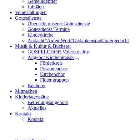
Gemeindebrief
Jubiläen
Veranstaltungen
Gottesdienste
Übersicht unserer Gottesdienste
Gottesdienst-Termine
Kinderkirche
Andacht#AufeinWort#Gedankenspiel#quergedacht
Musik & Kultur & Bücherei
GOSPELCHOR Voices of Joy
Angebot Kirchenmusik
Förderkreis
Posaunenchor
Kirchenchor
Flötengruppen
Bücherei
Mitmachen
Kindertagesstätte
Betreuungsangebote
Aktuelles
Kontakt
Kontakt