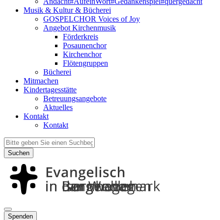
Andacht#AufeinWort#Gedankenspiel#quergedacht
Musik & Kultur & Bücherei
GOSPELCHOR Voices of Joy
Angebot Kirchenmusik
Förderkreis
Posaunenchor
Kirchenchor
Flötengruppen
Bücherei
Mitmachen
Kindertagesstätte
Betreuungsangebote
Aktuelles
Kontakt
Kontakt
Suchen
Spenden