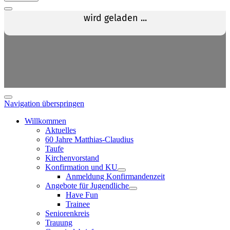
Navigation überspringen
Willkommen
Aktuelles
60 Jahre Matthias-Claudius
Taufe
Kirchenvorstand
Konfirmation und KU
Anmeldung Konfirmandenzeit
Angebote für Jugendliche
Have Fun
Trainee
Seniorenkreis
Trauung