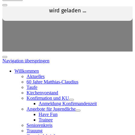
Navigation überspringen
Willkommen
Aktuelles
60 Jahre Matthias-Claudius
Taufe
Kirchenvorstand
Konfirmation und KU
Anmeldung Konfirmandenzeit
Angebote für Jugendliche
Have Fun
Trainee
Seniorenkreis
Trauung