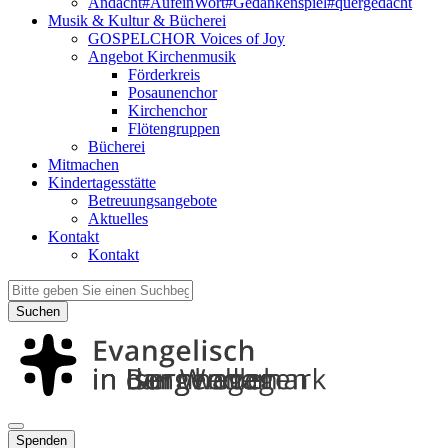
Andacht#AufeinWort#Gedankenspiel#quergedacht
Musik & Kultur & Bücherei
GOSPELCHOR Voices of Joy
Angebot Kirchenmusik
Förderkreis
Posaunenchor
Kirchenchor
Flötengruppen
Bücherei
Mitmachen
Kindertagesstätte
Betreuungsangebote
Aktuelles
Kontakt
Kontakt
Suchen
Spenden