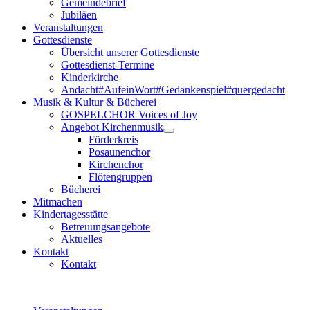
Gemeindebrief
Jubiläen
Veranstaltungen
Gottesdienste
Übersicht unserer Gottesdienste
Gottesdienst-Termine
Kinderkirche
Andacht#AufeinWort#Gedankenspiel#quergedacht
Musik & Kultur & Bücherei
GOSPELCHOR Voices of Joy
Angebot Kirchenmusik
Förderkreis
Posaunenchor
Kirchenchor
Flötengruppen
Bücherei
Mitmachen
Kindertagesstätte
Betreuungsangebote
Aktuelles
Kontakt
Kontakt