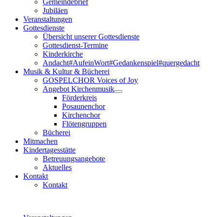
Gemeindebrief
Jubiläen
Veranstaltungen
Gottesdienste
Übersicht unserer Gottesdienste
Gottesdienst-Termine
Kinderkirche
Andacht#AufeinWort#Gedankenspiel#quergedacht
Musik & Kultur & Bücherei
GOSPELCHOR Voices of Joy
Angebot Kirchenmusik
Förderkreis
Posaunenchor
Kirchenchor
Flötengruppen
Bücherei
Mitmachen
Kindertagesstätte
Betreuungsangebote
Aktuelles
Kontakt
Kontakt