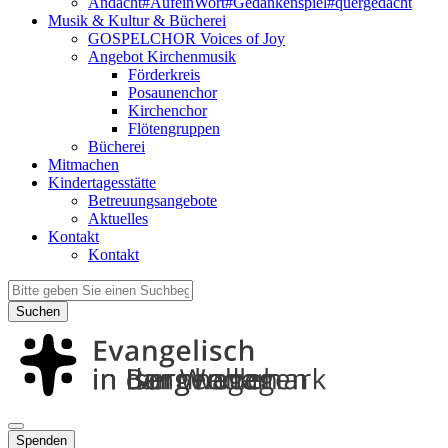
Andacht#AufeinWort#Gedankenspiel#quergedacht
Musik & Kultur & Bücherei
GOSPELCHOR Voices of Joy
Angebot Kirchenmusik
Förderkreis
Posaunenchor
Kirchenchor
Flötengruppen
Bücherei
Mitmachen
Kindertagesstätte
Betreuungsangebote
Aktuelles
Kontakt
Kontakt
Suchen
Spenden