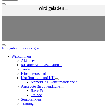
Navigation überspringen
Willkommen
Aktuelles
60 Jahre Matthias-Claudius
Taufe
Kirchenvorstand
Konfirmation und KU
Anmeldung Konfirmandenzeit
Angebote für Jugendliche
Have Fun
Trainee
Seniorenkreis
Trauung