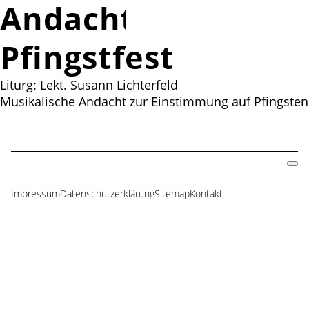
Andacht zum
Pfingstfest
Liturg: Lekt. Susann Lichterfeld
Musikalische Andacht zur Einstimmung auf Pfingsten
Impressum
Datenschutzerklärung
Sitemap
Kontakt
Navigation
überspringen