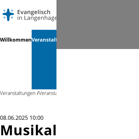
Navigation
Suchen
Willkommen
Veranstaltungen
Gottesdienste
Musik &
Mi
überspringen
Kultur &
Bücherei
Veranstaltungen
Veranstaltung
08.06.2025 10:00
Musikalische