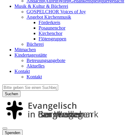
Andacht#AufeinWort#Gedankenspiel#quergedacht
Musik & Kultur & Bücherei
GOSPELCHOR Voices of Joy
Angebot Kirchenmusik
Förderkreis
Posaunenchor
Kirchenchor
Flötengruppen
Bücherei
Mitmachen
Kindertagesstätte
Betreuungsangebote
Aktuelles
Kontakt
Kontakt
Suchen
Spenden