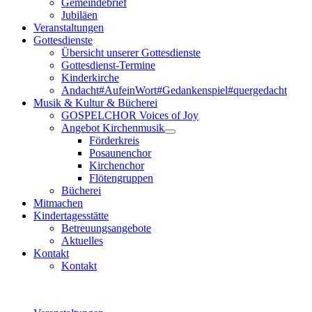
Gemeindebrief
Jubiläen
Veranstaltungen
Gottesdienste
Übersicht unserer Gottesdienste
Gottesdienst-Termine
Kinderkirche
Andacht#AufeinWort#Gedankenspiel#quergedacht
Musik & Kultur & Bücherei
GOSPELCHOR Voices of Joy
Angebot Kirchenmusik
Förderkreis
Posaunenchor
Kirchenchor
Flötengruppen
Bücherei
Mitmachen
Kindertagesstätte
Betreuungsangebote
Aktuelles
Kontakt
Kontakt