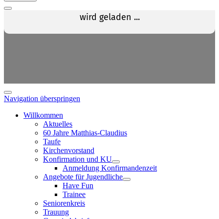
Navigation überspringen
Willkommen
Aktuelles
60 Jahre Matthias-Claudius
Taufe
Kirchenvorstand
Konfirmation und KU
Anmeldung Konfirmandenzeit
Angebote für Jugendliche
Have Fun
Trainee
Seniorenkreis
Trauung