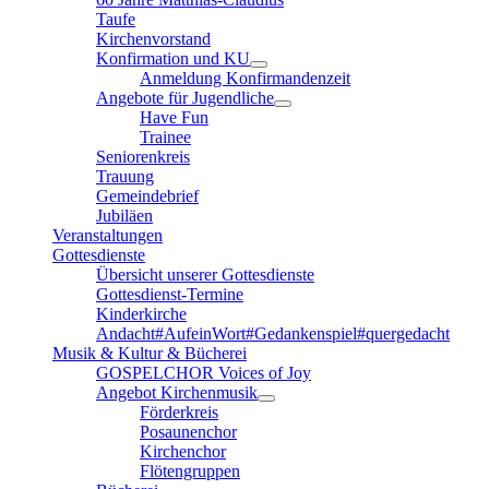
Taufe
Kirchenvorstand
Konfirmation und KU
Anmeldung Konfirmandenzeit
Angebote für Jugendliche
Have Fun
Trainee
Seniorenkreis
Trauung
Gemeindebrief
Jubiläen
Veranstaltungen
Gottesdienste
Übersicht unserer Gottesdienste
Gottesdienst-Termine
Kinderkirche
Andacht#AufeinWort#Gedankenspiel#quergedacht
Musik & Kultur & Bücherei
GOSPELCHOR Voices of Joy
Angebot Kirchenmusik
Förderkreis
Posaunenchor
Kirchenchor
Flötengruppen