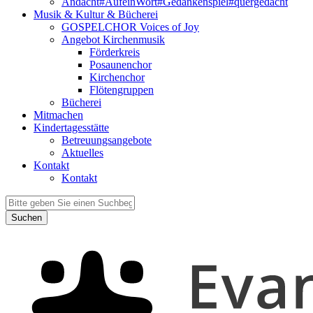
Andacht#AufeinWort#Gedankenspiel#quergedacht
Musik & Kultur & Bücherei
GOSPELCHOR Voices of Joy
Angebot Kirchenmusik
Förderkreis
Posaunenchor
Kirchenchor
Flötengruppen
Bücherei
Mitmachen
Kindertagesstätte
Betreuungsangebote
Aktuelles
Kontakt
Kontakt
Suchen