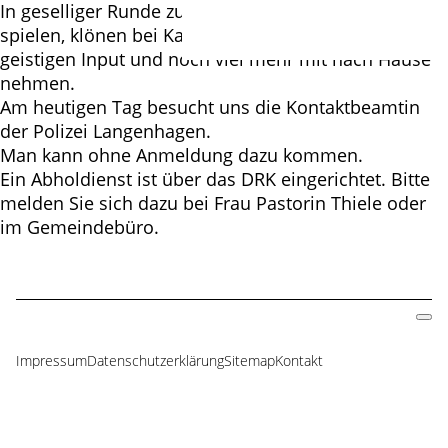
In geselliger Runde zusammenkommen. Spiele
spielen, klönen bei Kaffee und Kuchen, einen
geistigen Input und noch viel mehr mit nach Hause
nehmen.
Am heutigen Tag besucht uns die Kontaktbeamtin
der Polizei Langenhagen.
Man kann ohne Anmeldung dazu kommen.
Ein Abholdienst ist über das DRK eingerichtet. Bitte
melden Sie sich dazu bei Frau Pastorin Thiele oder
im Gemeindebüro.
Impressum
Datenschutzerklärung
Sitemap
Kontakt
Navigation
überspringen