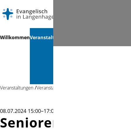
Navigation
Suchen
Willkommen
Veranstaltungen
Gottesdienste
Musik &
Mi
überspringen
Kultur &
Bücherei
Veranstaltungen
Veranstaltung
08.07.2024 15:00–17:00
Seniorenkreis