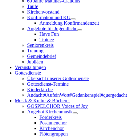
60 Jahre Matthias-Claudius
Taufe
Kirchenvorstand
Konfirmation und KU
Anmeldung Konfirmandenzeit
Angebote für Jugendliche
Have Fun
Trainee
Seniorenkreis
Trauung
Gemeindebrief
Jubiläen
Veranstaltungen
Gottesdienste
Übersicht unserer Gottesdienste
Gottesdienst-Termine
Kinderkirche
Andacht#AufeinWort#Gedankenspiel#quergedacht
Musik & Kultur & Bücherei
GOSPELCHOR Voices of Joy
Angebot Kirchenmusik
Förderkreis
Posaunenchor
Kirchenchor
Flötengruppen