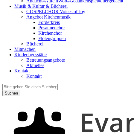
Andacht#AufeinWort#Gedankenspiel#quergedacht
Musik & Kultur & Bücherei
GOSPELCHOR Voices of Joy
Angebot Kirchenmusik
Förderkreis
Posaunenchor
Kirchenchor
Flötengruppen
Bücherei
Mitmachen
Kindertagesstätte
Betreuungsangebote
Aktuelles
Kontakt
Kontakt
Suchen