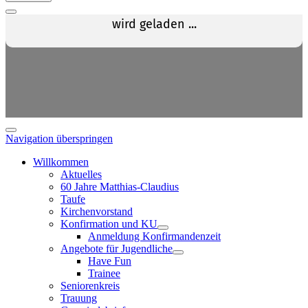
Navigation überspringen
Willkommen
Aktuelles
60 Jahre Matthias-Claudius
Taufe
Kirchenvorstand
Konfirmation und KU
Anmeldung Konfirmandenzeit
Angebote für Jugendliche
Have Fun
Trainee
Seniorenkreis
Trauung