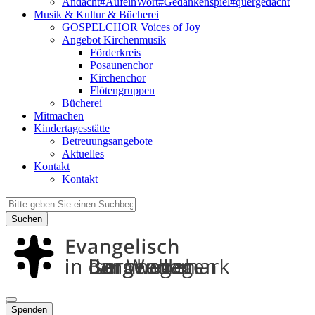
Andacht#AufeinWort#Gedankenspiel#quergedacht
Musik & Kultur & Bücherei
GOSPELCHOR Voices of Joy
Angebot Kirchenmusik
Förderkreis
Posaunenchor
Kirchenchor
Flötengruppen
Bücherei
Mitmachen
Kindertagesstätte
Betreuungsangebote
Aktuelles
Kontakt
Kontakt
Suchen
Spenden