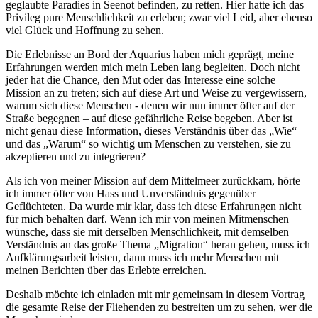
geglaubte Paradies in Seenot befinden, zu retten. Hier hatte ich das
Privileg pure Menschlichkeit zu erleben; zwar viel Leid, aber ebenso
viel Glück und Hoffnung zu sehen.
Die Erlebnisse an Bord der Aquarius haben mich geprägt, meine
Erfahrungen werden mich mein Leben lang begleiten. Doch nicht
jeder hat die Chance, den Mut oder das Interesse eine solche
Mission an zu treten; sich auf diese Art und Weise zu vergewissern,
warum sich diese Menschen - denen wir nun immer öfter auf der
Straße begegnen – auf diese gefährliche Reise begeben. Aber ist
nicht genau diese Information, dieses Verständnis über das „Wie“
und das „Warum“ so wichtig um Menschen zu verstehen, sie zu
akzeptieren und zu integrieren?
Als ich von meiner Mission auf dem Mittelmeer zurückkam, hörte
ich immer öfter von Hass und Unverständnis gegenüber
Geflüchteten. Da wurde mir klar, dass ich diese Erfahrungen nicht
für mich behalten darf. Wenn ich mir von meinen Mitmenschen
wünsche, dass sie mit derselben Menschlichkeit, mit demselben
Verständnis an das große Thema „Migration“ heran gehen, muss ich
Aufklärungsarbeit leisten, dann muss ich mehr Menschen mit
meinen Berichten über das Erlebte erreichen.
Deshalb möchte ich einladen mit mir gemeinsam in diesem Vortrag
die gesamte Reise der Fliehenden zu bestreiten um zu sehen, wer die