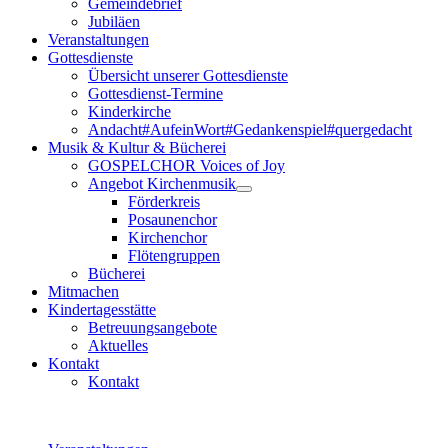
Gemeindebrief
Jubiläen
Veranstaltungen
Gottesdienste
Übersicht unserer Gottesdienste
Gottesdienst-Termine
Kinderkirche
Andacht#AufeinWort#Gedankenspiel#quergedacht
Musik & Kultur & Bücherei
GOSPELCHOR Voices of Joy
Angebot Kirchenmusik
Förderkreis
Posaunenchor
Kirchenchor
Flötengruppen
Bücherei
Mitmachen
Kindertagesstätte
Betreuungsangebote
Aktuelles
Kontakt
Kontakt