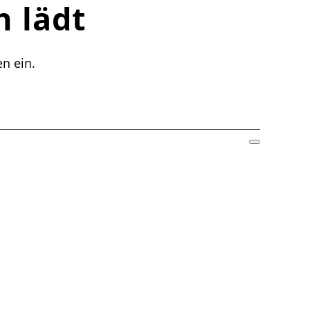
 lädt ein!
n ein.