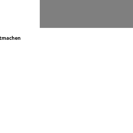
Suchen
tmachen
Kindertagesstätte
Kontakt