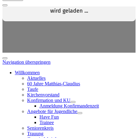
Navigation überspringen
Willkommen
Aktuelles
60 Jahre Matthias-Claudius
Taufe
Kirchenvorstand
Konfirmation und KU
Anmeldung Konfirmandenzeit
Angebote für Jugendliche
Have Fun
Trainee
Seniorenkreis
Trauung