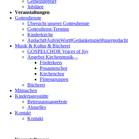
Gemeindebrief
Jubiläen
Veranstaltungen
Gottesdienste
Übersicht unserer Gottesdienste
Gottesdienst-Termine
Kinderkirche
Andacht#AufeinWort#Gedankenspiel#quergedacht
Musik & Kultur & Bücherei
GOSPELCHOR Voices of Joy
Angebot Kirchenmusik
Förderkreis
Posaunenchor
Kirchenchor
Flötengruppen
Bücherei
Mitmachen
Kindertagesstätte
Betreuungsangebote
Aktuelles
Kontakt
Kontakt