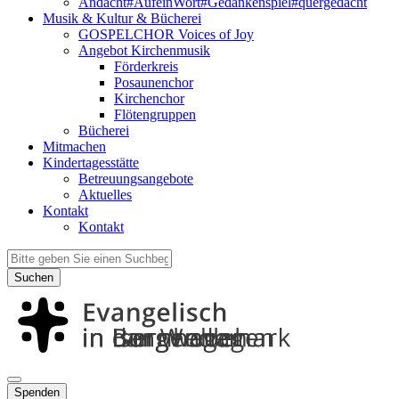
Andacht#AufeinWort#Gedankenspiel#quergedacht
Musik & Kultur & Bücherei
GOSPELCHOR Voices of Joy
Angebot Kirchenmusik
Förderkreis
Posaunenchor
Kirchenchor
Flötengruppen
Bücherei
Mitmachen
Kindertagesstätte
Betreuungsangebote
Aktuelles
Kontakt
Kontakt
Suchen
Spenden